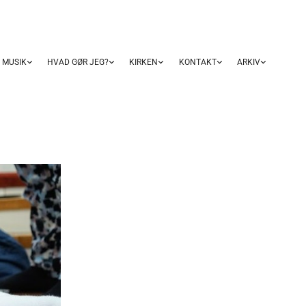
MUSIK
HVAD GØR JEG?
KIRKEN
KONTAKT
ARKIV