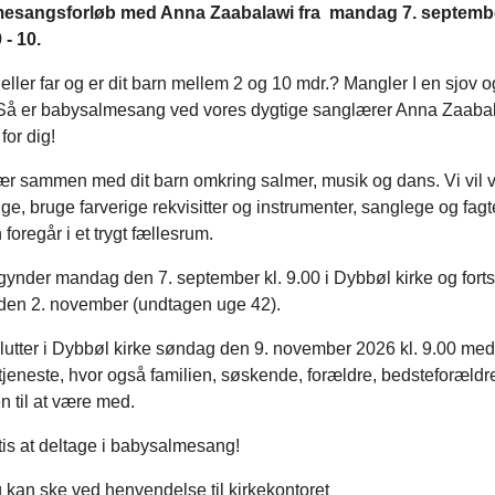
esangsforløb med Anna Zaabalawi fra mandag 7. septemb
 - 10.
eller far og er dit barn mellem 2 og 10 mdr.? Mangler I en sjov 
? Så er babysalmesang ved vores dygtige sanglærer Anna Zaabal
 for dig!
r sammen med dit barn omkring salmer, musik og dans. Vi vil 
ge, bruge farverige rekvisitter og instrumenter, sanglege og fagte
 foregår i et trygt fællesrum.
ynder mandag den 7. september kl. 9.00 i Dybbøl kirke og forts
 den 2. november (undtagen uge 42).
lutter i Dybbøl kirke søndag den 9. november 2026 kl. 9.00 med
eneste, hvor også familien, søskende, forældre, bedsteforældre,
 til at være med.
tis at deltage i babysalmesang!
 kan ske ved henvendelse til kirkekontoret