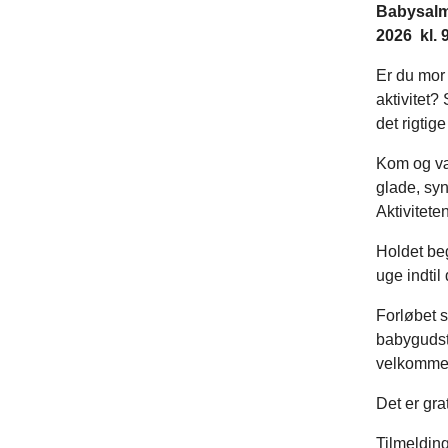
Babysalm
2026 kl. 9
Er du mor 
aktivitet
det rigtige
Kom og væ
glade, syn
Aktiviteten
Holdet beg
uge indtil
Forløbet s
babygudstj
velkommen
Det er gra
Tilmelding