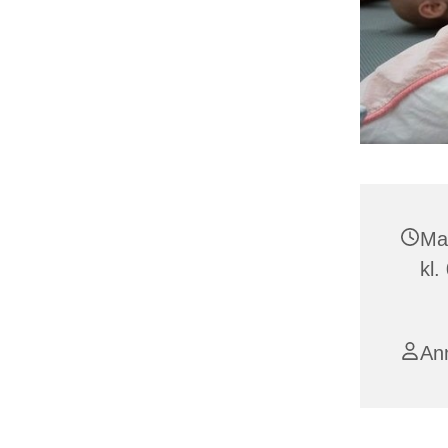
Ma
kl.
An