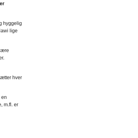
er
og hyggelig
awi lige
være
r.
ætter hver
 en
 m.fl. er