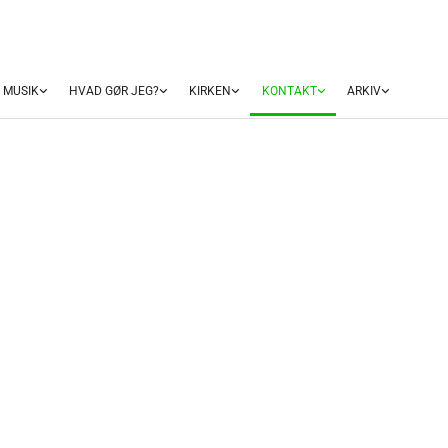
MUSIK
HVAD GØR JEG?
KIRKEN
KONTAKT
ARKIV