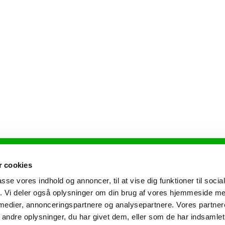
Dybbøl Kirke • Dybbøl Bygade 102 • 6400 Sønderborg
 cookies
passe vores indhold og annoncer, til at vise dig funktioner til soci
fik. Vi deler også oplysninger om din brug af vores hjemmeside m
 medier, annonceringspartnere og analysepartnere. Vores partne
Privatlivspolitik
Log på ChurchDesk
ndre oplysninger, du har givet dem, eller som de har indsamlet 