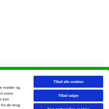
Tillad alle cookies
ale medier og
ed vores
Tillad valgte
re kan
fra din brug