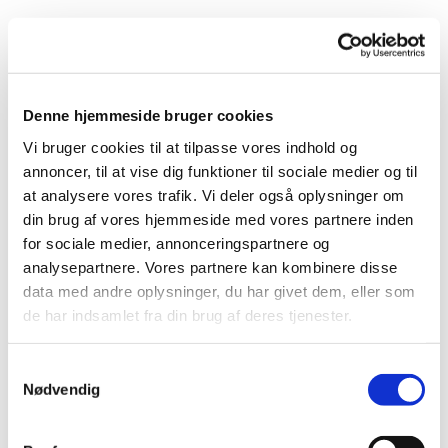
MMiD står for Mænd Mødes i Dybbøl. Vi er en gruppe
af mænd her i Dybbøl med mulighed for og lyst til at
deltage, der mødes for at tale om livet og tilværelsen
som mand.
Denne hjemmeside bruger cookies
Vi bruger cookies til at tilpasse vores indhold og
Hvad optager os? Hvordan forholder vi os til os selv
annoncer, til at vise dig funktioner til sociale medier og til
og omgivelserne? Hvad tror vi på? Hvad frygter vi?
at analysere vores trafik. Vi deler også oplysninger om
Hvad interesserer os?
din brug af vores hjemmeside med vores partnere inden
for sociale medier, annonceringspartnere og
Sådanne spørgsmål forsøger vi - med omsorg for
analysepartnere. Vores partnere kan kombinere disse
hinanden - at finde svar på.
data med andre oplysninger, du har givet dem, eller som
de har indsamlet fra din brug af deres tjenester.
Vi lægger vægt på at opbygge indbyrdes venskaber.
S
Vi mødes i Kirkeladen hver anden tirsdag kl. 9.30-
Nødvendig
a
11.30, og der serveres gratis kaffe og småkager på
m
vores møder.
t