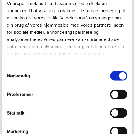
Vi bruger cookies til at tilpasse vores indhold og
annoncer, til at vise dig funktioner til sociale medier og til
Strikkecafeen mødes onsdage i lige uger fra kl. 10-12 i
at analysere vores trafik. Vi deler også oplysninger om
Kirkeladen. Vi strikker eller hækler dåbsservietter.
din brug af vores hjemmeside med vores partnere inden
Husk selv at medbringe hæklenål eller strikkepinde i
for sociale medier, annonceringspartnere og
str. 2,5 - 3 til dåbsservietter. Vi sørger for garn.
analysepartnere. Vores partnere kan kombinere disse
data med andre oplysninger, du har givet dem, eller som
Har du dit eget strikke/hækle projekt, er du
de har indsamlet fra din brug af deres tjenester.
selvfølgelig også velkommen til at medbringe det. Vi
sørger for kaffe, te og hjemmebagte boller.
S
Mød bare op en onsdag og kom og vær med
Nødvendig
a
m
t
Præferencer
y
k
k
Statistik
e
v
Marketing